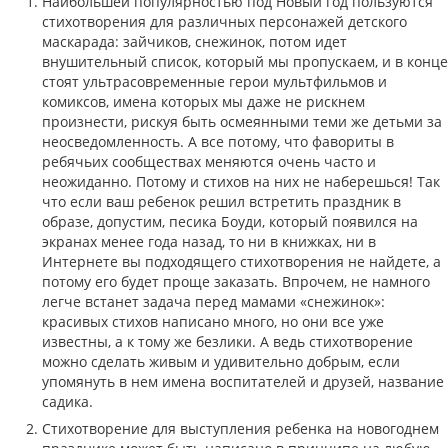
Наибольшей популярностью под Новый год пользуются
стихотворения для различных персонажей детского
маскарада: зайчиков, снежинок, потом идет
внушительный список, который мы пропускаем, и в конце
стоят ультрасовременные герои мультфильмов и
комиксов, имена которых мы даже не рискнем
произнести, рискуя быть осмеянными теми же детьми за
неосведомленность. А все потому, что фавориты в
ребячьих сообществах меняются очень часто и
неожиданно. Потому и стихов на них не наберешься! Так
что если ваш ребенок решил встретить праздник в
образе, допустим, песика Боуди, который появился на
экранах менее года назад, то ни в книжках, ни в
Интернете вы подходящего стихотворения не найдете, а
потому его будет проще заказать. Впрочем, не намного
легче встанет задача перед мамами «снежинок»:
красивых стихов написано много, но они все уже
известны, а к тому же безлики. А ведь стихотворение
можно сделать живым и удивительно добрым, если
упомянуть в нем имена воспитателей и друзей, название
садика.
Стихотворение для выступления ребенка на новогоднем