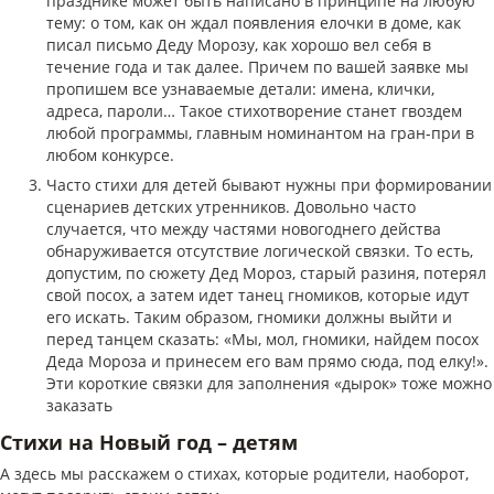
празднике может быть написано в принципе на любую
тему: о том, как он ждал появления елочки в доме, как
писал письмо Деду Морозу, как хорошо вел себя в
течение года и так далее. Причем по вашей заявке мы
пропишем все узнаваемые детали: имена, клички,
адреса, пароли… Такое стихотворение станет гвоздем
любой программы, главным номинантом на гран-при в
любом конкурсе.
Часто стихи для детей бывают нужны при формировании
сценариев детских утренников. Довольно часто
случается, что между частями новогоднего действа
обнаруживается отсутствие логической связки. То есть,
допустим, по сюжету Дед Мороз, старый разиня, потерял
свой посох, а затем идет танец гномиков, которые идут
его искать. Таким образом, гномики должны выйти и
перед танцем сказать: «Мы, мол, гномики, найдем посох
Деда Мороза и принесем его вам прямо сюда, под елку!».
Эти короткие связки для заполнения «дырок» тоже можно
заказать
Стихи на Новый год – детям
А здесь мы расскажем о стихах, которые родители, наоборот,