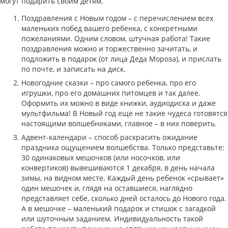
могут подарить своим детям.
Поздравления с Новым годом – с перечислением всех
маленьких побед вашего ребенка, с конкретными
пожеланиями. Одним словом, штучная работа! Такие
поздравления можно и торжественно зачитать, и
подложить в подарок (от лица Деда Мороза), и прислать
по почте, и записать на диск.
Новогодние сказки – про самого ребенка, про его
игрушки, про его домашних питомцев и так далее.
Оформить их можно в виде книжки, аудиодиска и даже
мультфильма! В Новый год еще не такие чудеса готовятся
настоящими волшебниками, главное – в них поверить.
Адвент-календари – способ раскрасить ожидание
праздника ощущением волшебства. Только представьте:
30 одинаковых мешочков (или носочков, или
конвертиков) вывешиваются 1 декабря, в день начала
зимы, на видном месте. Каждый день ребенок «срывает»
один мешочек и, глядя на оставшиеся, наглядно
представляет себе, сколько дней осталось до Нового года.
А в мешочке – маленький подарок и стишок с загадкой
или шуточным заданием. Индивидуальность такой