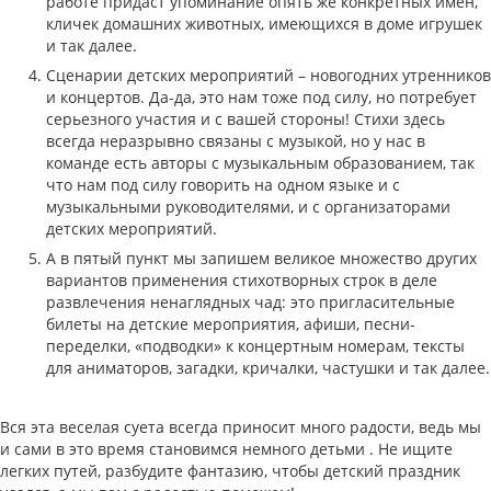
работе придаст упоминание опять же конкретных имен,
кличек домашних животных, имеющихся в доме игрушек
и так далее.
Сценарии детских мероприятий – новогодних утренников
и концертов. Да-да, это нам тоже под силу, но потребует
серьезного участия и с вашей стороны! Стихи здесь
всегда неразрывно связаны с музыкой, но у нас в
команде есть авторы с музыкальным образованием, так
что нам под силу говорить на одном языке и с
музыкальными руководителями, и с организаторами
детских мероприятий.
А в пятый пункт мы запишем великое множество других
вариантов применения стихотворных строк в деле
развлечения ненаглядных чад: это пригласительные
билеты на детские мероприятия, афиши, песни-
переделки, «подводки» к концертным номерам, тексты
для аниматоров, загадки, кричалки, частушки и так далее.
​Вся эта веселая суета всегда приносит много радости, ведь мы
и сами в это время становимся немного детьми . Не ищите
легких путей, разбудите фантазию, чтобы детский праздник