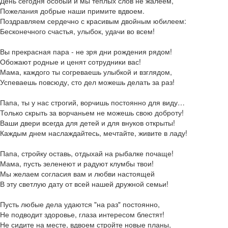
День сегодня особый и мы теплых слов не жалеем,
Пожелания добрые наши примите вдвоем.
Поздравляем сердечно с красивым двойным юбилеем:
Бесконечного счастья, улыбок, удачи во всем!
Вы прекрасная пара - не зря дни рождения рядом!
Обожают родные и ценят сотрудники вас!
Мама, каждого ты согреваешь улыбкой и взглядом,
Успеваешь повсюду, сто дел можешь делать за раз!
Папа, ты у нас строгий, ворчишь постоянно для виду…
Только скрыть за ворчаньем не можешь свою доброту!
Ваши двери всегда для детей и для внуков открыты!
Каждым днем наслаждайтесь, мечтайте, живите в ладу!
Папа, стройку оставь, отдыхай на рыбалке почаще!
Мама, пусть зеленеют и радуют клумбы твои!
Мы желаем согласия вам и любви настоящей
В эту светлую дату от всей нашей дружной семьи!
Пусть любые дела удаются "на раз" постоянно,
Не подводит здоровье, глаза интересом блестят!
Не сидите на месте, вдвоем стройте новые планы,