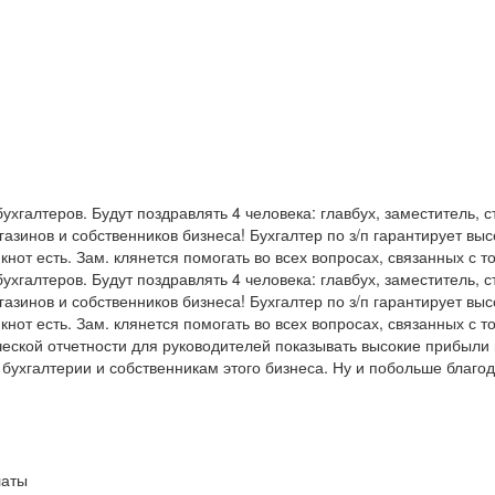
бухгалтеров. Будут поздравлять 4 человека: главбух, заместитель,
зинов и собственников бизнеса! Бухгалтер по з/п гарантирует выс
нот есть. Зам. клянется помогать во всех вопросах, связанных с т
бухгалтеров. Будут поздравлять 4 человека: главбух, заместитель,
зинов и собственников бизнеса! Бухгалтер по з/п гарантирует выс
нот есть. Зам. клянется помогать во всех вопросах, связанных с т
ской отчетности для руководителей показывать высокие прибыли и
бухгалтерии и собственникам этого бизнеса. Ну и побольше благо
латы