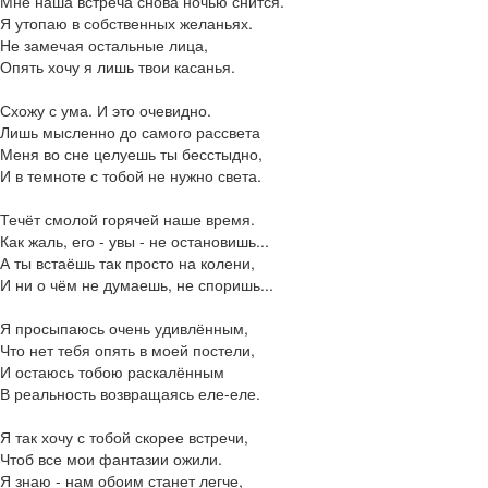
Мне наша встреча снова ночью снится.
Я утопаю в собственных желаньях.
Не замечая остальные лица,
Опять хочу я лишь твои касанья.
Схожу с ума. И это очевидно.
Лишь мысленно до самого рассвета
Меня во сне целуешь ты бесстыдно,
И в темноте с тобой не нужно света.
Течёт смолой горячей наше время.
Как жаль, его - увы - не остановишь...
А ты встаёшь так просто на колени,
И ни о чём не думаешь, не споришь...
Я просыпаюсь очень удивлённым,
Что нет тебя опять в моей постели,
И остаюсь тобою раскалённым
В реальность возвращаясь еле-еле.
Я так хочу с тобой скорее встречи,
Чтоб все мои фантазии ожили.
Я знаю - нам обоим станет легче,