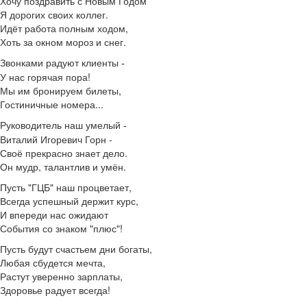
Хочу поздравить с Новым Годом
Я дорогих своих коллег.
Идёт работа полным ходом,
Хоть за окном мороз и снег.
Звонками радуют клиенты
-
У нас горячая пора!
Мы им бронируем билеты,
Гостиничные номера...
Руководитель наш умелый
-
Виталий Игоревич Горн -
Своё прекрасно знает дело.
Он мудр, талантлив и умён.
Пусть "ГЦБ" наш процветает,
Всегда успешный держит курс,
И впереди нас ожидают
События со знаком "плюс"!
Пусть будут счастьем дни богаты,
Любая сбудется мечта,
Растут уверенно зарплаты,
Здоровье радует всегда!