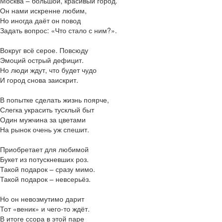
Москва – большой, красивый город.
Он нами искренне любим,
Но иногда даёт он повод
Задать вопрос: «Что стало с ним?».
Вокруг всё серое. Повсюду
Эмоций острый дефицит.
Но люди ждут, что будет чудо
И город снова заискрит.
В попытке сделать жизнь поярче,
Слегка украсить тусклый быт
Один мужчина за цветами
На рынок очень уж спешит.
Приобретает для любимой
Букет из потускневших роз.
Такой подарок – сразу мимо.
Такой подарок – невсерьёз.
Но он невозмутимо дарит
Тот «веник» и чего-то ждёт.
В итоге ссора в этой паре