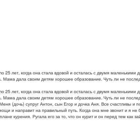
25 лет, когда она стала вдовой и осталась с двумя маленькими де
а. Мама дала своим детям хорошее образование. Чуть ли не послед
25 лет, когда она стала вдовой и осталась с двумя маленькими де
а. Мама дала своим детям хорошее образование. Чуть ли не послед
Меня (дочь) супруг Антон, сын Егор и дочка Аня. Все счастливы и 
ощи и направит на правильный путь. Когда она мне звонит и я не б
ане курения. Ругала его за то, что он курит и он перед тем как з