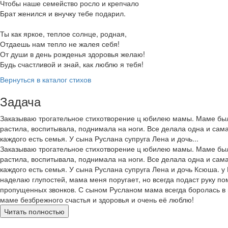
Чтобы наше семейство росло и крепчало
Брат женился и внучку тебе подарил.
Ты как яркое, теплое солнце, родная,
Отдаешь нам тепло не жалея себя!
От души в день рожденья здоровья желаю!
Будь счастливой и знай, как люблю я тебя!
Вернуться в каталог стихов
Задача
Заказываю трогательное стихотворение ц юбилею мамы. Маме было 
растила, воспитывала, поднимала на ноги. Все делала одна и сам
каждого есть семья. У сына Руслана супруга Лена и дочь...
Заказываю трогательное стихотворение ц юбилею мамы. Маме было 
растила, воспитывала, поднимала на ноги. Все делала одна и сам
каждого есть семья. У сына Руслана супруга Лена и дочь Ксюша. у 
наделаю глупостей, мама меня поругает, но всегда подаст руку пом
пропущенных звонков. С сыном Русланом мама всегда боролась в пл
маме безбрежного счастья и здоровья и очень её люблю!
Читать полностью