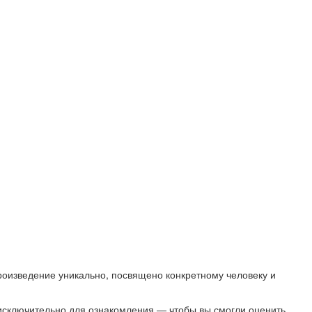
роизведение уникально, посвящено конкретному человеку и
исключительно для ознакомления — чтобы вы смогли оценить