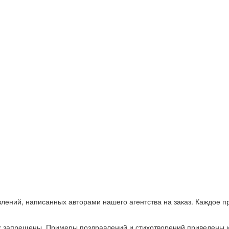
ений, написанных авторами нашего агентства на заказ. Каждое п
ах запрещены. Примеры поздравлений и стихотворений приведены 