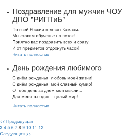
Поздравление для мужчин ЧОУ
ДПО "РИПТиБ"
По всей России колесят Камазы.
Мы ставим обученье на поток!
Приятно вас поздравить всех и сразу
И от предметов отдохнуть часок!
Читать полностью
День рождения любимого
С днём рожденья, любовь моей жизни!
С днём рожденья, мой славный кумир!
О тебе день за днём мои мысли...
Для меня ты один – целый мир!
Читать полностью
<< Предыдущая
3
4
5
6
7
8
9
10
11
12
Следующая >>