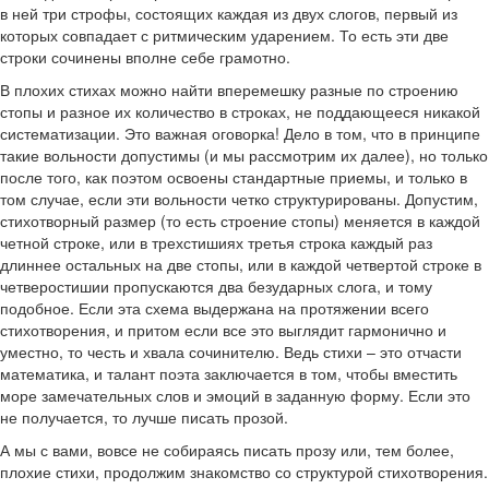
в ней три строфы, состоящих каждая из двух слогов, первый из
которых совпадает с ритмическим ударением. То есть эти две
строки сочинены вполне себе грамотно.
В плохих стихах можно найти вперемешку разные по строению
стопы и разное их количество в строках, не поддающееся никакой
систематизации. Это важная оговорка! Дело в том, что в принципе
такие вольности допустимы (и мы рассмотрим их далее), но только
после того, как поэтом освоены стандартные приемы, и только в
том случае, если эти вольности четко структурированы. Допустим,
стихотворный размер (то есть строение стопы) меняется в каждой
четной строке, или в трехстишиях третья строка каждый раз
длиннее остальных на две стопы, или в каждой четвертой строке в
четверостишии пропускаются два безударных слога, и тому
подобное. Если эта схема выдержана на протяжении всего
стихотворения, и притом если все это выглядит гармонично и
уместно, то честь и хвала сочинителю. Ведь стихи – это отчасти
математика, и талант поэта заключается в том, чтобы вместить
море замечательных слов и эмоций в заданную форму. Если это
не получается, то лучше писать прозой.
А мы с вами, вовсе не собираясь писать прозу или, тем более,
плохие стихи, продолжим знакомство со структурой стихотворения.