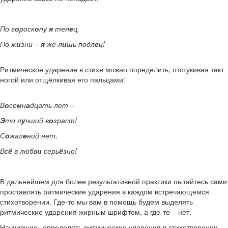
По г
о
роск
о
пу
я
тел
е
ц,
По ж
и
зни –
я
же л
и
шь подл
е
ц!
Ритмическое ударение в стихе можно определить, отстукивая такт
ногой или отщёлкивая его пальцами:
В
о
семн
а
дцать лет –
Э
то л
у
чший в
о
зраст!
С
о
жал
е
ний нет,
Вс
ё
в любв
и
серь
ё
зно!
В дальнейшем для более результативной практики пытайтесь сами
проставлять ритмические ударения в каждом встречающемся
стихотворении. Где-то мы вам в помощь будем выделять
ритмические ударения жирным шрифтом, а где-то – нет.
Научившись определять ритмические ударения в стихотворении,