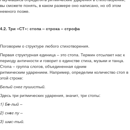
вы сможете понять, в каком размере оно написано, но об этом
немного позже.
4.2. Три «СТ»: стопа – строка – строфа
Поговорим о структуре любого стихотворения.
Первая структурная единица – это стопа. Термин отсылает нас к
периоду античности и говорит о единстве стиха, музыки и танца.
Стопа – группа слогов, объединенная одним
ритмическим ударением. Например, определим количество стоп в
этой строке:
Белый снег пушистый.
Здесь три ритмических ударения, значит, три стопы:
1) Б
е
-лый –
2) сн
е
г пу –
3)
ш
и
с-тый.