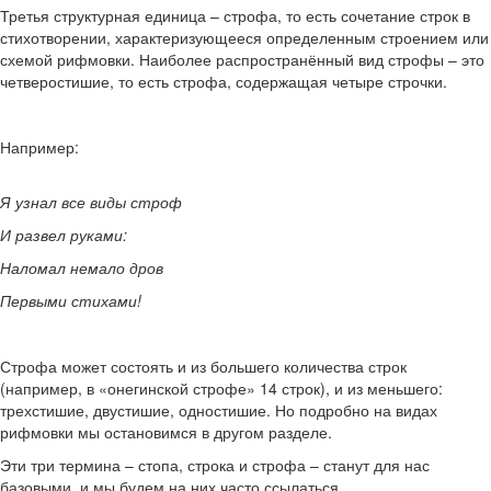
Третья структурная единица – строфа, то есть сочетание строк в
стихотворении, характеризующееся определенным строением или
схемой рифмовки. Наиболее распространённый вид строфы – это
четверостишие, то есть строфа, содержащая четыре строчки.
Например:
Я узнал все виды строф
И развел руками:
Наломал немало дров
Первыми стихами!
Строфа может состоять и из большего количества строк
(например, в «онегинской строфе» 14 строк), и из меньшего:
трехстишие, двустишие, одностишие. Но подробно на видах
рифмовки мы остановимся в другом разделе.
Эти три термина – стопа, строка и строфа – станут для нас
базовыми, и мы будем на них часто ссылаться.